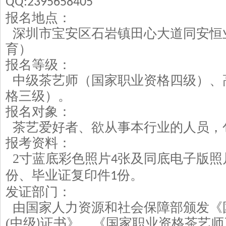
QQ:2395658405
报名地点：
深圳市宝安区石岩镇田心大道同安恒
育）
报名等级：
中级茶艺师（国家职业资格四级）、
格三级）。
报名
对象：
茶艺爱好者、欲从事本行业的人员，
报考资料：
2
寸蓝底彩色照片
张及同底电子版照
4
份、毕业证复印件
份。
1
发证部门
：
由国家人力资源和社会保障部颁发《
(
中级
证书》、《国家职业资格茶艺师
)