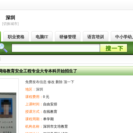
深圳
[切换城市]
职业资格
电脑IT
研修管理
语言培训
中小学幼
历
年文网络教育安全工程专业大专本科开始招生了
免费发布信息
修改
删除
顶一下
地区：
深圳
课程费用：
0 元
上课时间：
自由安排
授课方式：
在线教育
课程周期：
单学期
机构名称：
深圳市文培教育