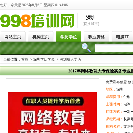
您好，今天是2026年8月6日 星期四 01:41:06
深圳
[切换城市]
网站主页
机构主页
学历学位
职业资格
电脑IT
当前位置：
首页
->
深圳学历学位
->
深圳成人学历
2017年网络教育大专保险实务专业
免费发布信息
修
地区：
深圳
课程费用：
0 元
上课时间：
电询
授课方式：
一对
课程周期：
长期
机构名称：
文培