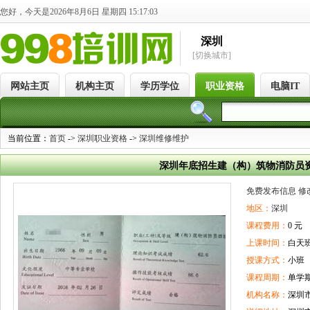
您好，今天是2026年8月6日 星期四 15:17:03
深圳
[切换城市]
网站主页
机构主页
学历学位
职业资格
电脑IT
当前位置：
首页
->
深圳职业资格
->
深圳维修维护
深圳年底招生建（构）筑物消防员
免费发布信息
修
地区：
深圳
课程费用：
0 元
上课时间：
白天
授课方式：
小班
课程周期：
单学
机构名称：
深圳