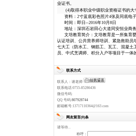
业证书。
(4)
取得本职业中级职业资格证书的大
资料：2寸蓝底彩色照片4张
及同底电子
时间：即日--2016年10月8日
地址：深圳石岩田心大道同安恒业商务
文培教育简介：
文培教育是一所集育
认证培训、公共营养师培训、紧急救助员培
七大工（防水工、钢筋工、瓦工、混凝土
员、中式烹调师、积分入户等项目于一体
联系方式
联系人：谢老师
联系电话:0755-85286436
微信号码:
QQ 号码:
807928744
邮箱帐号:13717110364@163.com
网友留言(0)条
请等待...
称呼：