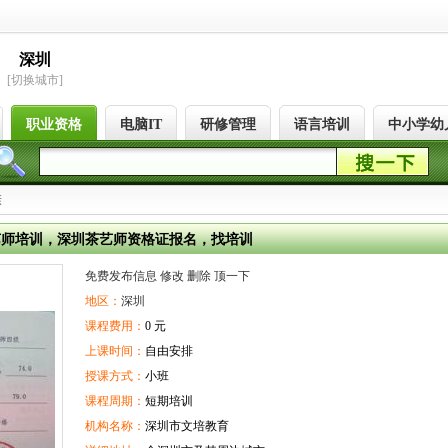
深圳
[切换城市]
职业资格
电脑IT
研修管理
语言培训
中小学幼
康
艺师培训，深圳茶艺师资格证报名，找培训
免费发布信息
修改
删除
顶一下
地区：
深圳
课程费用：
0 元
上课时间：
自由安排
授课方式：
小班
课程周期：
短期培训
机构名称：
深圳市文培教育