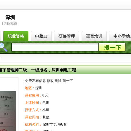
深圳
[切换城市]
职业资格
电脑IT
研修管理
语言培训
中小学幼
程
楼宇管理师二级、一级报名，深圳弱电工程
免费发布信息
修改
删除
顶一下
地区：
深圳
课程费用：
0 元
上课时间：
电询
授课方式：
小班
课程周期：
其他
机构名称：
深圳市文培教育