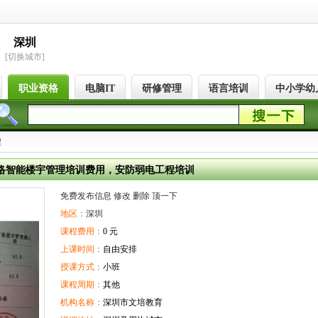
深圳
[切换城市]
职业资格
电脑IT
研修管理
语言培训
中小学幼
程
络智能楼宇管理培训费用，安防弱电工程培训
免费发布信息
修改
删除
顶一下
地区：
深圳
课程费用：
0 元
上课时间：
自由安排
授课方式：
小班
课程周期：
其他
机构名称：
深圳市文培教育