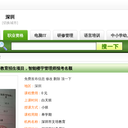
深圳
[切换城市]
职业资格
电脑IT
研修管理
语言培训
中小学幼
程
培教育招生项目，智能楼宇管理师报考名额
免费发布信息
修改
删除
顶一下
地区：
深圳
课程费用：
0 元
上课时间：
白天班
授课方式：
小班
课程周期：
单学期
机构名称：
深圳市文培教育