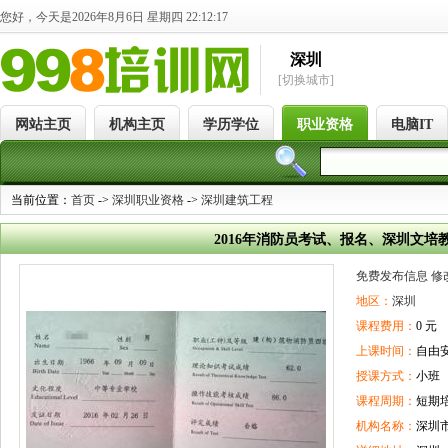
您好，今天是2026年8月6日 星期四 22:12:17
深圳
[切换城市]
网站主页
机构主页
学历学位
职业资格
电脑IT
当前位置：
首页
->
深圳职业资格
->
深圳建筑工程
2016年消防员考试、报名、深圳文培
免费发布信息
修
地区：
深圳
课程费用：
0 元
上课时间：
自由
授课方式：
小班
课程周期：
短期
机构名称：
深圳