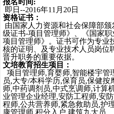
报名时间
:
即日--2016年
11
月
20
日
资格证书：
由国家人力资源和社会保障部颁
级证书
-
项目管理师》
、
《国家职
项目管理师》。证书可作为专业
核的证明、及专业技术人员岗位
晋升职务的重要依据。
文培教育招生项目：
项目管理师
,育婴师,智能楼宇管
员,大专/本科学历,保育员,保健按
师,中药调剂员,中式烹调师,计算
业管理企业经理,安防工程师,安
程师,公共营养师,紧急救助员,护
康管理师,积分入户,建筑九大员