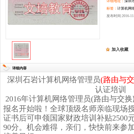
详细地址：
深圳
标签：
计算机网
发布时间:2016-11-
加入收藏
详细内容
深圳石岩
计算机网络管理员
(
路由与
认证培训
2016
年
计算机网络管理员
(
路由与交换
报名开始啦！
全球顶级名师亲临现场
证
书后
可申领国家财政培训补贴
2500
90
分。机会难得，亲们，快快前来参