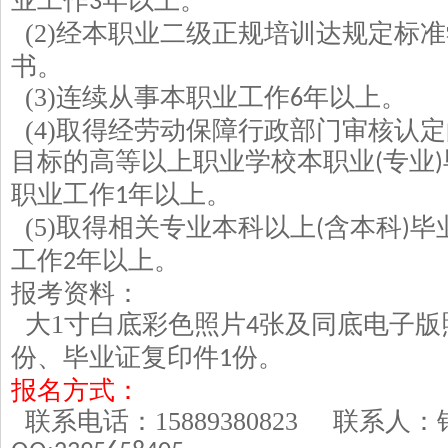
业工作
年以上。
3
(2)
经本职业二级正规培训达规定标准
书。
(3)
连续从事本职业工作
年以上。
6
(4)
取得经劳动保障行政部门审核认定
目标的高等以上职业学校本职业
专业
(
)
职业工作
年以上。
1
(5)
取得相关专业本科以上
含本科
毕
(
)
工作
年以上。
2
报考资料：
大
1
寸白底彩色照片
张及同底电子版
4
份、毕业证复印件
份。
1
报名方式：
联系电话：
15889380823
联系人