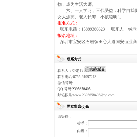
物，成为生活大师。
六、一人学习，三代受益：科学自我
女人漂亮、老人长寿、小孩聪明”。
报名方式：
联系电话：
15889380823
联系人：
报名地址：
深圳市宝安区石岩镇田心大道同安恒业商
联系方式
联系人：钟老师
联系电话:0755-61997213
微信号码:
QQ 号码:
2395658405
邮箱帐号:www.2395658405@qq.com
网友留言(0)条
请等待...
称呼：
内容：