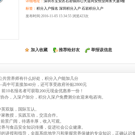
详细地址：
深圳市宝安区石岩镇田心大道同安恒业商务大厦8楼
标签：
积分入户报名 深圳积分入户 石岩积分入户
发布时间:2016-11-05 15:34:55 浏览423次
加入收藏
推荐给好友
举报该信息
公共营养师有什么好处，积分入户能加几分
—高中可直接加
分，还可享受政府补贴
2800
元
40
，前
10
名报名者可获取
元现金优惠券一份！
200
户协办，入深户加分，积分入深户免费测分欢迎来电咨询。
中英双版，国际互认。
专家教授，实践互动，交流合作。
，前景广阔，待遇丰厚，收入可观。
营养与食品安全知识传播，促进社会公众健康。
师的讲授和指导，全面系统地学习和掌握营养保健的专业知识，正确认识