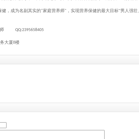
保健，成为名副其实的
"
家庭营养师
，实现营养保健的最大目标“男人强壮
"
钟老师
QQ:2395658405
务大厦
8
楼