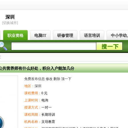
深圳
[切换城市]
职业资格
电脑IT
研修管理
语言培训
中小学幼
证
年学公共营养师有什么好处，积分入户能加几分
免费发布信息
修改
删除
顶一下
地区：
深圳
课程费用：
0 元
上课时间：
电询
授课方式：
一对一
课程周期：
长期培训
机构名称：
文培教育