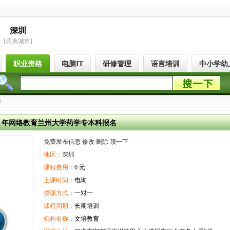
深圳
[切换城市]
职业资格
电脑IT
研修管理
语言培训
中小学幼
证
16 年网络教育兰州大学药学专本科报名
免费发布信息
修改
删除
顶一下
地区：
深圳
课程费用：
0 元
上课时间：
电询
授课方式：
一对一
课程周期：
长期培训
机构名称：
文培教育