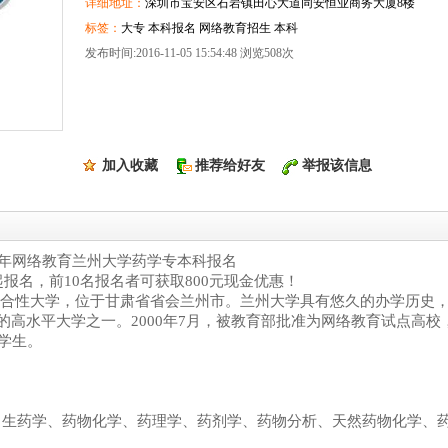
详细地址：
深圳市宝安区石岩镇田心大道同安恒业商务大厦8楼
标签：
大专 本科报名 网络教育招生 本科
发布时间:2016-11-05 15:54:48 浏览508次
加入收藏
推荐给好友
举报该信息
年网络教育兰州大学药学专本科报名
起报名，前
10
名报名者可获取
800
元现金优惠！
合性大学，位于甘肃省省会兰州市。兰州大学具有悠久的办学历史
设的高水平大学之一。
2000
年
7
月，被教育部批准为网络教育试点高校
学生。
、生药学、药物化学、药理学、药剂学、药物分析、天然药物化学、