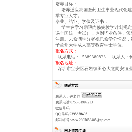
培养目标：
培养适应我国医药卫生事业现代化建
学专业人才。
毕业、结业、学位及证书：
学生在学习期限内修完教学计划规定
课全国统一考试），达到毕业条件，颁
注册。未修满学分者视已修学分情况，
予兰州大学成人高等教育学士学位。
报名方式：
联系电话：
15889380823
联系人
报名地址：
深圳市宝安区石岩镇田心大道同安恒
联系方式
联系人：钟老师
联系电话:0755-61997213
微信号码:
QQ 号码:
2395658405
邮箱帐号:www.2395658405@qq.com
网友留言(0)条