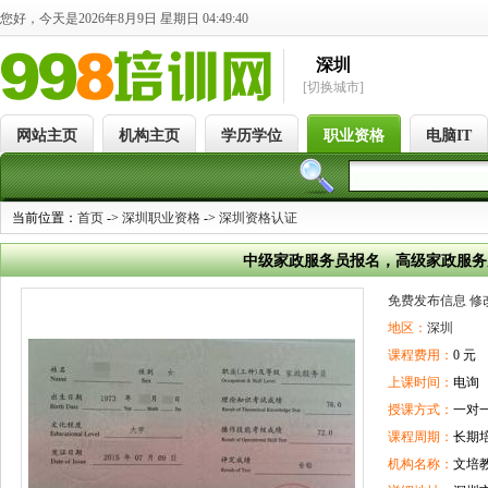
您好，今天是2026年8月9日 星期日 04:49:41
深圳
[切换城市]
网站主页
机构主页
学历学位
职业资格
电脑IT
当前位置：
首页
->
深圳职业资格
->
深圳资格认证
中级家政服务员报名，高级家政服务
免费发布信息
修
地区：
深圳
课程费用：
0 元
上课时间：
电询
授课方式：
一对
课程周期：
长期
机构名称：
文培