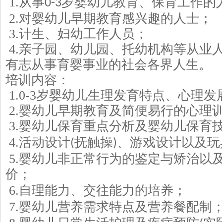
1.
从事
岁婴幼儿教育、保育工作的
0-3
2.
对婴幼儿早期教育感兴趣的人士；
3.
计生、妇幼工作人员；
4.
亲子园、幼儿园、托幼机构等从业
有志从事育婴事业的社会各界人生。
培训内容：
1.0-3
岁婴幼儿生理发育特点、心理发
2.
婴幼儿早期教育及简便易行的心理
3.
婴幼儿保育重点分析及婴幼儿保育
4.
活动设计
抚触操
、游戏设计以及玩
(
)
5.
婴幼儿非正常行为的鉴定与矫治以
价；
6.
自理能力、交往能力的培养；
7.
婴幼儿营养需求特点及营养餐配制