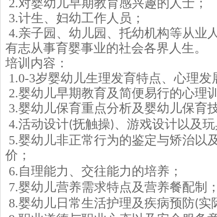
2.
对婴幼儿早期教育感兴趣的人士；
3.
计生、妇幼工作人员；
4.
亲子园、幼儿园、托幼机构等从业
有志从事育婴事业的社会各界人生。
培训内容：
1.0-3
岁婴幼儿生理发育特点、心理发
2.
婴幼儿早期教育及简便易行的心理
3.
婴幼儿保育重点分析及婴幼儿保育
4.
活动设计
抚触操
、游戏设计以及玩
(
)
5.
婴幼儿非正常行为的鉴定与矫治以
价；
6.
自理能力、交往能力的培养；
7.
婴幼儿营养需求特点及营养餐配制
8.
婴幼儿日常生活护理及疾病预防
实
(