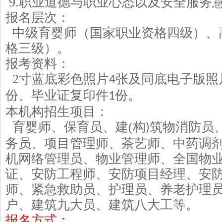
9.
职业道德与职业心态以及安全服务
报名层次：
中级
育婴师
（国家职业资格四级）、
格三级）。
报考资料：
2
寸蓝底彩色照片
张及同底电子版照
4
份、毕业证复印件
份。
1
本机构招生项目：
育婴师、保育员、建
(
构
筑物消防员
)
务员、项目管理师、茶艺师、中药调
机网络管理员、物业管理师、全国物
证、安防工程师、安防项目经理、安
师、紧急救助员、护理员、养老护理
户、建筑九大员、建筑八大工等。
报名方式：