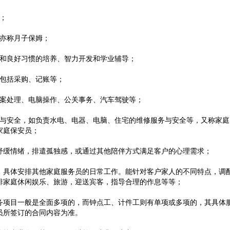
；
，亦称月子保姆；
德和良好习惯的培养、
智力开发
和学业辅导；
包括采购、记账等；
案
处理、电脑操作、公关事务、
汽车驾驶
等；
修与安全，如负责水电、电器、电脑、住宅的维修服务与安全等，又称家庭
家庭保安员；
户舒缓情绪，排遣孤独感，或通过其他陪伴方式满足客户的心理需求；
排，具体安排其他家庭服务员的日常工作。能针对客户家人的不同特点，调
排家庭休闲娱乐、旅游，迎送宾客，指导合理的作息等等；
服务项目一般是全面多项的，而钟点工、计件工则有单项或多项的，其具体
员所签订的合同内容为准。