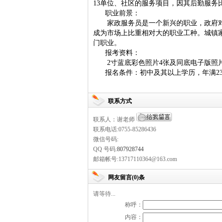
13单位、社区的服务项目，因其后勤服务
职业前景：
家政服务员是一个新兴的职业，政府
成为市场上比重相对大的职业工种。城镇
门职业。
报考资料：
2寸蓝底彩色照片4张及同底电子版照
报名条件：初中及其以上学历，年满2
联系方式
联系人：谢老师
联系电话:0755-85286436
微信号码:
QQ 号码:
807928744
邮箱帐号:13717110364@163.com
网友留言(0)条
请等待...
称呼：
内容：