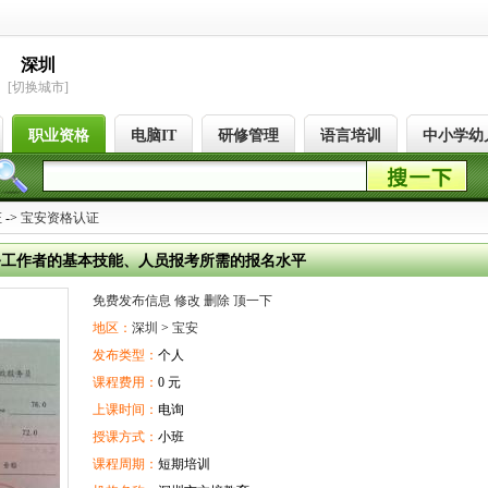
深圳
[切换城市]
职业资格
电脑IT
研修管理
语言培训
中小学幼
证
->
宝安资格认证
务工作者的基本技能、人员报考所需的报名水平
免费发布信息
修改
删除
顶一下
地区：
深圳
>
宝安
发布类型：
个人
课程费用：
0 元
上课时间：
电询
授课方式：
小班
课程周期：
短期培训