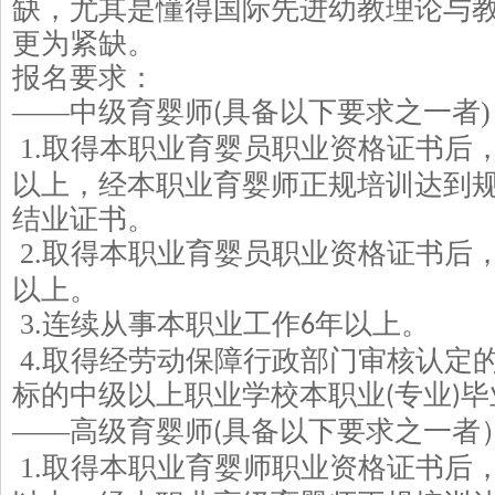
缺，尤其是懂得国际先进幼教理论与
更为紧缺。
报
名要求
：
——中级育婴师
具备以下
要求
之一者
)
(
1.
取得本职业育婴员职业资格证书后
以上，经本职业育婴师正规培训达到
结业证书。
2.
取得本职业育婴员职业资格证书后
以上。
3.
连续从事本职业工作
年以上。
6
4.
取得经劳动保障行政部门审核认定
标的中级以上职业学校本职业
专业
毕
(
)
——高级育婴师
具备以下
要求
之一者
(
1.
取得本职业育婴师职业资格证书后