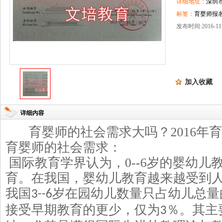
详细地址：
深圳
标签：
育婴师报名
发布时间:2016-11-
加入收藏
详细内容
育婴师的社会需求大吗？
2016
年育
育婴师的社会需求：
国际教育学界认为，
0--6
岁的婴幼儿
育。在我国，婴幼儿教育越来越受到
我国
岁在园幼儿数量只占幼儿总量
3--6
接受早期教育的更少，仅为
％。其主
3