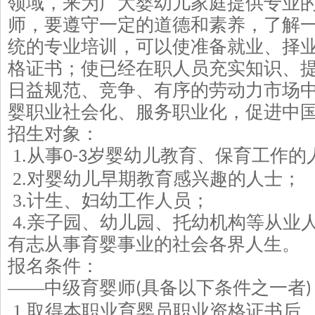
领域，来为广大婴幼儿家庭提供专业
师，要遵守一定的道德和素养，了解
统的专业培训，可以使准备就业、择
格证书；使已经在职人员充实知识、
日益规范、竞争、有序的劳动力市场
婴职业社会化、服务职业化，促进中
招生
对象：
1.
从事
岁婴幼儿教育、保育工作的
0-3
2.
对婴幼儿早期教育感兴趣的人士；
3.
计生、妇幼工作人员；
4.
亲子园、幼儿园、托幼机构等从业
有志从事育婴事业的社会各界人生。
报
名
条件：
——中级育婴师
具备以下条件之一者
(
)
1.
取得本职业育婴员职业资格证书后