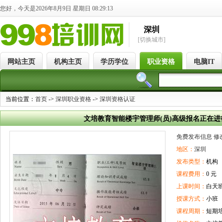
您好，今天是2026年8月9日 星期日 08:29:14
深圳
[切换城市]
网站主页
机构主页
学历学位
职业资格
电脑IT
当前位置：
首页
->
深圳职业资格
->
深圳资格认证
文培教育智能楼宇管理师(员)高级报名正在
免费发布信息
修
地区：
深圳
发布类型：
机构
课程费用：
0 元
上课时间：
白天
授课方式：
小班
课程周期：
短期