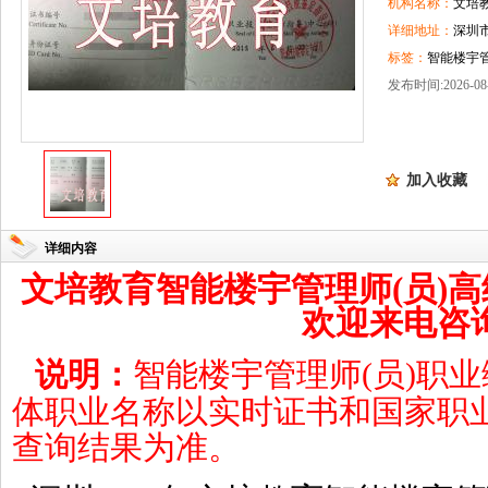
机构名称：
文培
详细地址：
深圳
标签：
智能楼宇管
责
发布时间:2026-08-
加入收藏
详细内容
文培教育
智能楼宇管理师(员)高
欢迎来电咨
说明：
智能楼宇管理师
(员)职业
体职业名称以实时证书和国家职
查询结果为准。