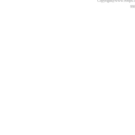
Copyright@www.998px.com
9