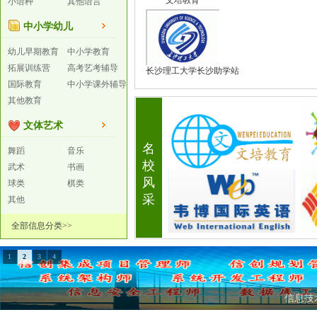
文培教育
小语种
其他语言
中小学幼儿
幼儿早期教育
中小学教育
拓展训练营
高考艺考辅导
长沙理工大学长沙助学站
国际教育
中小学课外辅导
其他教育
文体艺术
名
舞蹈
音乐
校
武术
书画
风
球类
棋类
采
其他
全部信息分类>>
1
2
3
4
信息技