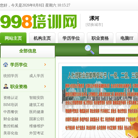
您好，今天是2026年8月8日 星期六 10:15:27
漯河
[切换城市]
网站主页
机构主页
学历学位
职业资格
电脑IT
全部信息
学历学位
统招学历
成人学历
职业资格
资格认证
智能安防
BIM培训
建筑工程
中西餐饮
医药健康
财会金融
国家公职
数控机械
维修维护
美容化妆
外贸考证