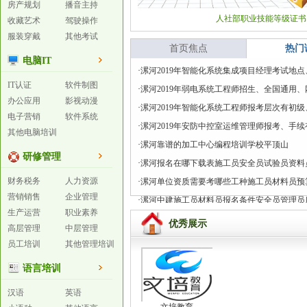
房产规划
播音主持
人社部职业技能等级证书
收藏艺术
驾驶操作
服装穿戴
其他考试
首页焦点
热门
电脑IT
·
漯河2019年智能化系统集成项目经理考试地
IT认证
软件制图
·
漯河2019年弱电系统工程师招生、全国通用
办公应用
影视动漫
·
漯河2019年智能化系统工程师报考层次有初
电子营销
软件系统
·
漯河2019年安防中控室运维管理师报考、手续
其他电脑培训
·
漯河靠谱的加工中心编程培训学校平顶山
研修管理
·
漯河报名在哪下载表施工员安全员试验员资料
财务税务
人力资源
·
漯河单位资质需要考哪些工种施工员材料员预
营销销售
企业管理
·
漯河中建施工员材料员报名条件安全员管理员
生产运营
职业素养
优秀展示
高层管理
中层管理
员工培训
其他管理培训
语言培训
汉语
英语