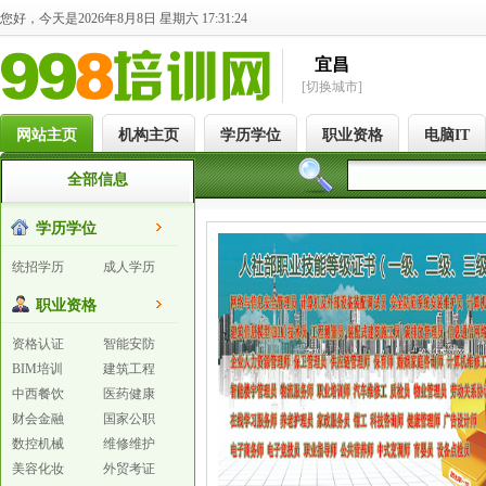
您好，今天是2026年8月8日 星期六 17:31:24
宜昌
[切换城市]
网站主页
机构主页
学历学位
职业资格
电脑IT
全部信息
学历学位
统招学历
成人学历
职业资格
资格认证
智能安防
BIM培训
建筑工程
中西餐饮
医药健康
财会金融
国家公职
数控机械
维修维护
美容化妆
外贸考证