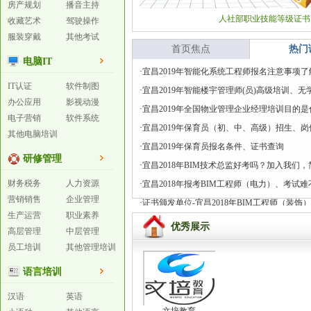
房产规划
播音主持
人社部职业技能等级证书
收藏艺术
驾驶操作
服装穿戴
其他考试
首页焦点
热门
电脑IT
·
宜昌2019年智能化系统工程师报名注意事项了
IT认证
软件制图
·
宜昌2019年智能楼宇管理师(员)高级培训、无
办公应用
影视动漫
·
宜昌2019年全国物业管理企业经理培训目的是
电子营销
软件系统
·
宜昌2019年保育员（初、中、高级）招生、岗
其他电脑培训
·
宜昌2019年保育员报名条件、证书查询
研修管理
·
宜昌2018年BIM技术总监好考吗？加入我们
财务税务
人力资源
·
宜昌2018年报考BIM工程师（电力）、考试难
营销销售
企业管理
·
证书颁发单位-宜昌2018年BIM工程师（装饰
生产运营
职业素养
优秀展示
高层管理
中层管理
员工培训
其他管理培训
语言培训
汉语
英语