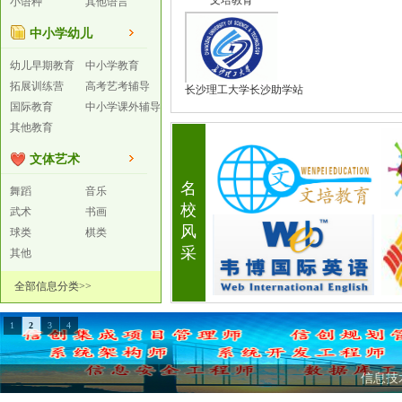
文培教育
小语种
其他语言
中小学幼儿
幼儿早期教育
中小学教育
拓展训练营
高考艺考辅导
长沙理工大学长沙助学站
国际教育
中小学课外辅导
其他教育
文体艺术
名
舞蹈
音乐
校
武术
书画
风
球类
棋类
采
其他
全部信息分类>>
1
2
3
4
信息技