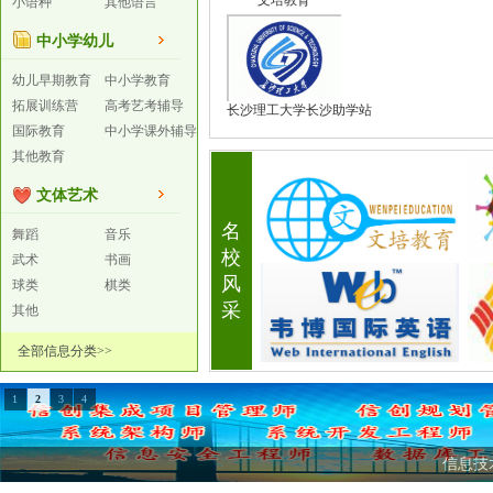
文培教育
小语种
其他语言
中小学幼儿
幼儿早期教育
中小学教育
拓展训练营
高考艺考辅导
长沙理工大学长沙助学站
国际教育
中小学课外辅导
其他教育
文体艺术
名
舞蹈
音乐
校
武术
书画
风
球类
棋类
采
其他
全部信息分类>>
1
2
3
4
信息技