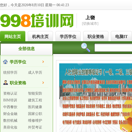
您好，今天是2026年8月10日 星期一 06:41:24
上饶
[切换城市]
网站主页
机构主页
学历学位
职业资格
电脑IT
全部信息
学历学位
统招学历
成人学历
职业资格
资格认证
智能安防
BIM培训
建筑工程
中西餐饮
医药健康
财会金融
国家公职
数控机械
维修维护
美容化妆
外贸考证