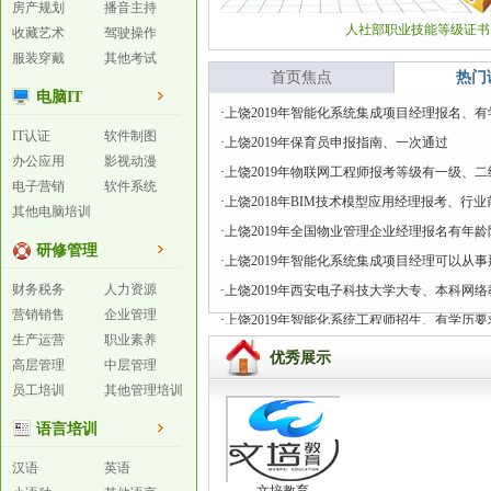
房产规划
播音主持
人社部职业技能等级证书
收藏艺术
驾驶操作
服装穿戴
其他考试
首页焦点
热门
电脑IT
·
上饶2019年智能化系统集成项目经理报名、
IT认证
软件制图
·
上饶2019年保育员申报指南、一次通过
办公应用
影视动漫
·
上饶2019年物联网工程师报考等级有一级、
电子营销
软件系统
·
上饶2018年BIM技术模型应用经理报考、行
其他电脑培训
·
上饶2019年全国物业管理企业经理报名有年
研修管理
·
上饶2019年智能化系统集成项目经理可以从
财务税务
人力资源
·
上饶2019年西安电子科技大学大专、本科网
营销销售
企业管理
·
上饶2019年智能化系统工程师招生、有学历要
生产运营
职业素养
优秀展示
高层管理
中层管理
员工培训
其他管理培训
语言培训
汉语
英语