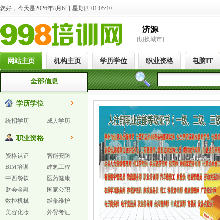
您好，今天是2026年8月6日 星期四 01:05:11
济源
[切换城市]
网站主页
机构主页
学历学位
职业资格
电脑IT
全部信息
学历学位
统招学历
成人学历
职业资格
资格认证
智能安防
BIM培训
建筑工程
中西餐饮
医药健康
财会金融
国家公职
数控机械
维修维护
美容化妆
外贸考证