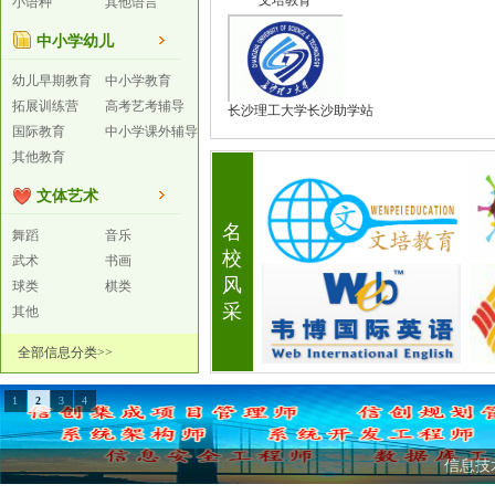
文培教育
小语种
其他语言
中小学幼儿
幼儿早期教育
中小学教育
拓展训练营
高考艺考辅导
长沙理工大学长沙助学站
国际教育
中小学课外辅导
其他教育
文体艺术
名
舞蹈
音乐
校
武术
书画
风
球类
棋类
采
其他
全部信息分类>>
1
2
3
4
工信部教