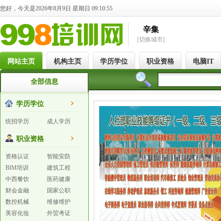
您好，今天是2026年8月9日 星期日 09:10:56
辛集
[切换城市]
网站主页
机构主页
学历学位
职业资格
电脑IT
全部信息
学历学位
统招学历
成人学历
职业资格
资格认证
智能安防
BIM培训
建筑工程
中西餐饮
医药健康
财会金融
国家公职
数控机械
维修维护
美容化妆
外贸考证