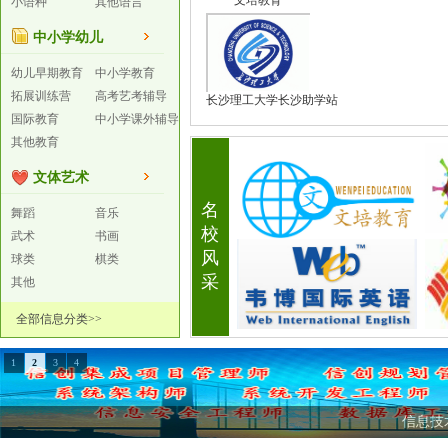
文培教育
小语种
其他语言
中小学幼儿
幼儿早期教育
中小学教育
拓展训练营
高考艺考辅导
长沙理工大学长沙助学站
国际教育
中小学课外辅导
其他教育
文体艺术
名
舞蹈
音乐
校
武术
书画
风
球类
棋类
采
其他
全部信息分类>>
1
2
3
4
信息技