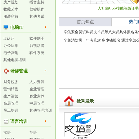
房产规划
播音主持
人社部职业技能等级证书
收藏艺术
驾驶操作
服装穿戴
其他考试
首页焦点
热门
电脑IT
·
辛集安全员资料员技术员等八大员具体报名条
IT认证
软件制图
·
辛集消防员一年考几次 多少钱报名 通过率怎
办公应用
影视动漫
电子营销
软件系统
其他电脑培训
研修管理
财务税务
人力资源
营销销售
企业管理
生产运营
职业素养
优秀展示
高层管理
中层管理
员工培训
其他管理培训
语言培训
汉语
英语