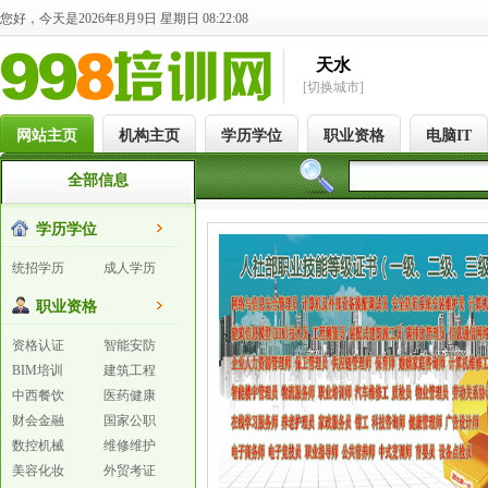
您好，今天是2026年8月9日 星期日 08:22:09
天水
[切换城市]
网站主页
机构主页
学历学位
职业资格
电脑IT
全部信息
学历学位
统招学历
成人学历
职业资格
资格认证
智能安防
BIM培训
建筑工程
中西餐饮
医药健康
财会金融
国家公职
数控机械
维修维护
美容化妆
外贸考证