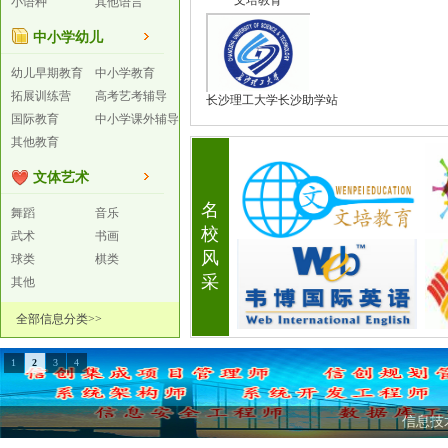
文培教育
小语种
其他语言
中小学幼儿
幼儿早期教育
中小学教育
拓展训练营
高考艺考辅导
长沙理工大学长沙助学站
国际教育
中小学课外辅导
其他教育
文体艺术
名
舞蹈
音乐
校
武术
书画
风
球类
棋类
采
其他
全部信息分类>>
1
2
3
4
信息技