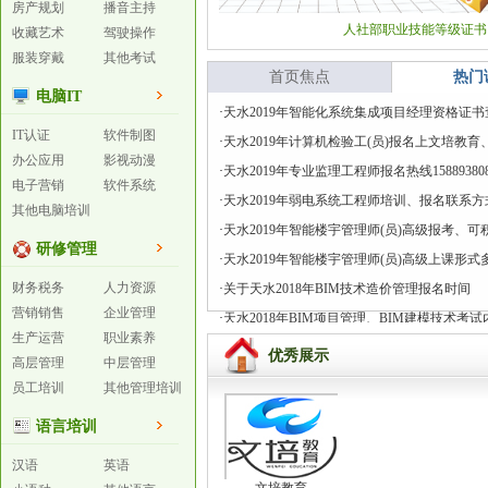
房产规划
播音主持
人社部职业技能等级证书
收藏艺术
驾驶操作
服装穿戴
其他考试
首页焦点
热门
电脑IT
·
天水2019年智能化系统集成项目经理资格证
IT认证
软件制图
·
天水2019年计算机检验工(员)报名上文培教
办公应用
影视动漫
·
天水2019年专业监理工程师报名热线15889380
电子营销
软件系统
·
天水2019年弱电系统工程师培训、报名联系方式15
其他电脑培训
·
天水2019年智能楼宇管理师(员)高级报考、
研修管理
·
天水2019年智能楼宇管理师(员)高级上课形
财务税务
人力资源
·
关于天水2018年BIM技术造价管理报名时间
营销销售
企业管理
·
天水2018年BIM项目管理、BIM建模技术考
生产运营
职业素养
优秀展示
高层管理
中层管理
员工培训
其他管理培训
语言培训
汉语
英语