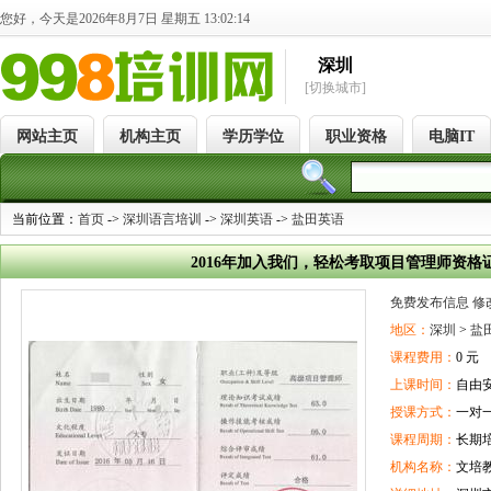
您好，今天是2026年8月7日 星期五 13:02:15
深圳
[切换城市]
网站主页
机构主页
学历学位
职业资格
电脑IT
当前位置：
首页
->
深圳语言培训
->
深圳英语
->
盐田英语
2016年加入我们，轻松考取项目管理师资
免费发布信息
修
地区：
深圳
>
盐
课程费用：
0 元
上课时间：
自由
授课方式：
一对
课程周期：
长期
机构名称：
文培