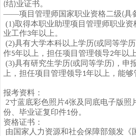
结
业证书。
(
)
——项目管理师国家职业资格二级
具
(
(1)
取得本职业助理项目管理师职业资
业工作
年以上。
3
(2)
具有大学本科以上学历
或同等学历
(
作
年以上，担任项目管理领导
年以
5
2
(3)
具有研究生学历
或同等学历
，申
(
)
上，担任项目管理领导
年以上，能
1
报考资料：
2
寸蓝底彩色照片
张及同底电子版照
4
份、毕业证复印件
份。
1
资格证书：
由国家人力资源和社会保障部颁发《