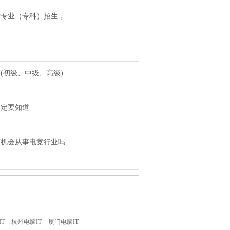
术专业（专科）招生，..
初级、中级、高级)..
一定要知道
机会从事电竞行业吗..
T
杭州电脑IT
厦门电脑IT