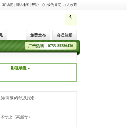
3G访问
|
网站地图
|
帮助中心
|
设为首页
|
加入收藏
儿
免费发布
会员注册
广告热线：0755-85286436
影视动漫 »
(高级)考试及报名..
技术专业（高起专），..