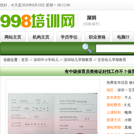
您好，今天是2026年8月10日 星期一 08:12:07
深圳
[切换城市]
网站主页
机构主页
学历学位
职业资格
电脑IT
当前位置：
首页
->
深圳中小学幼儿
->
深圳幼儿早期教育
->
宝安幼儿早期教育
有中级保育员资格证好找工作不？保
免费发布信息
修
地区：
深圳
>
宝
发布类型：
个人
课程费用：
0 元
上课时间：
电询
授课方式：
小班
课程周期：
其他