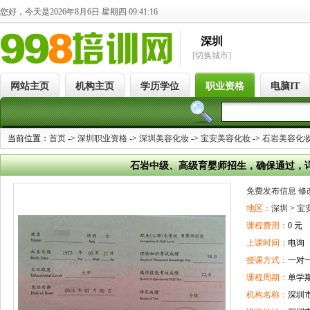
您好，今天是2026年8月6日 星期四 09:41:16
深圳
[切换城市]
网站主页
机构主页
学历学位
职业资格
电脑IT
当前位置：
首页
->
深圳职业资格
->
深圳美容化妆
->
宝安美容化妆
->
石岩美容化
石岩中级、高级育婴师招生，确保通过，
免费发布信息
修
地区：
深圳
>
宝
课程费用：
0 元
上课时间：
电询
授课方式：
一对
课程周期：
单学
机构名称：
深圳