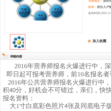
详细地址：
深圳
标签：
积分入户报
发布时间:2016-11-
加入收藏
详细内容
2016
年营养师报名火爆进行中，深
即日起可报考营养师，前
10
名报名者
2016
年公共营养师报名火爆进行中，
积
分，好机会不可错过，亲们，快
40
报名资料：
大
1
寸白底彩色照片
张及同底电子
4