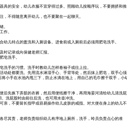
动器具的安全，幼儿衣服不宜穿得过多。照顾幼儿按顺序玩，不要拥挤和推
贯注，不得随意离开幼儿，也不要聚在一起聊天。
情绪。
护工作。
符合幼儿特点的盥洗和入厕设备。进食前或入厕前后必须用肥皂洗手。
要及时记录或向保健老师汇报。
用肥皂洗手。
肥皂洗手的习惯。洗手时教幼儿怎样卷袖子或往上拉。
节活动处都要洗。先用流水淋湿手心、手背等处，然后抹上肥皂，双手心须
后将小手在水池内甩三下，防止水滴在地上，用自己的毛巾擦干双手，小
大便后先换下弄脏的衣裤，然后用便纸擦干净，再用海晏河清给幼儿清洗屁
用。洗屁股时由前往后洗，也可用水壶冲洗。
蔼可亲，不要留长指甲或容易操作幼儿皮肤的戒指。对大便在身上的幼儿不
。
，各尽其责，老师负责组织幼儿有序地上厕所，洗手，呤员负责点心的准