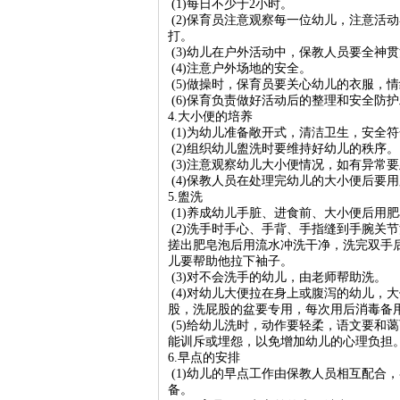
(1)每日不少于2小时。
(2)保育员注意观察每一位幼儿，注意活
打。
(3)幼儿在户外活动中，保教人员要全神
(4)注意户外场地的安全。
(5)做操时，保育员要关心幼儿的衣服，
(6)保育负责做好活动后的整理和安全防
4.大小便的培养
(1)为幼儿准备敞开式，清洁卫生，安全
(2)组织幼儿盥洗时要维持好幼儿的秩序。
(3)注意观察幼儿大小便情况，如有异常
(4)保教人员在处理完幼儿的大小便后要
5.盥洗
(1)养成幼儿手脏、进食前、大小便后用
(2)洗手时手心、手背、手指缝到手腕关
搓出肥皂泡后用流水冲洗干净，洗完双手
儿要帮助他拉下袖子。
(3)对不会洗手的幼儿，由老师帮助洗。
(4)对幼儿大便拉在身上或腹泻的幼儿，
股，洗屁股的盆要专用，每次用后消毒备
(5)给幼儿洗时，动作要轻柔，语文要和
能训斥或埋怨，以免增加幼儿的心理负担
6.早点的安排
(1)幼儿的早点工作由保教人员相互配合
备。