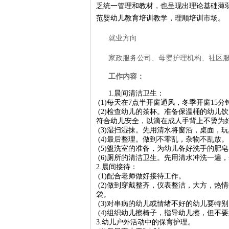
乏统一管理和教材，也呈现出理论基础薄
范婴幼儿教育培训教学，理顺培训市场。
就业方向
家政服务公司、母婴护理机构、社区
工作内容：
1.晨间清洁卫生：
(1)每天在7点半开窗通风，冬季开窗15分
(2)检查幼儿的茶杯。准备保温桶的幼儿
符合幼儿安全，以滴在成人手背上不烫为
(3)湿扫湿抹。先用清水将窗沿，桌面，
(4)最后整理。做到不零乱，杂物不乱放。
(5)盥洗室的准备，为幼儿备好洗手的肥
(6)厕所的清洁卫生。先用清水冲洗一遍
2.晨间接待：
(1)配合老师做好接待工作。
(2)做到穿戴整齐，仪表整洁，大方，热
袋。
(3)对串病的幼儿或情绪不好的幼儿要特
(4)组织幼儿擦椅子，指导幼儿擦，但不
3.幼儿户外活动中的保育护理。