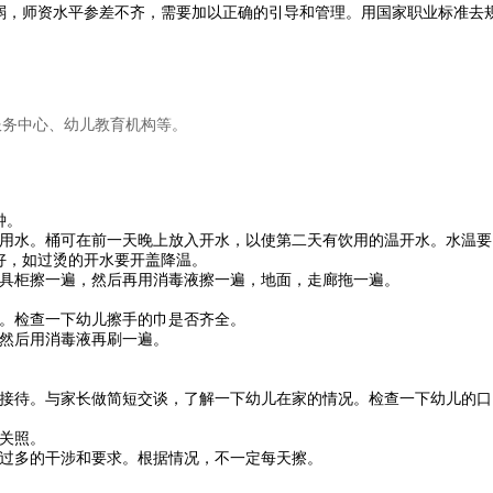
弱，师资水平参差不齐，需要加以正确的引导和管理。用国家职业标准去
服务中心、幼儿教育机构等。
钟。
饮用水。桶可在前一天晚上放入开水，以使第二天有饮用的温开水。水温要
好，如过烫的开水要开盖降温。
玩具柜擦一遍，然后再用消毒液擦一遍，地面，走廊拖一遍。
皂。检查一下幼儿擦手的巾是否齐全。
，然后用消毒液再刷一遍。
情接待。与家长做简短交谈，了解一下幼儿在家的情况。检查一下幼儿的口
别关照。
要过多的干涉和要求。根据情况，不一定每天擦。