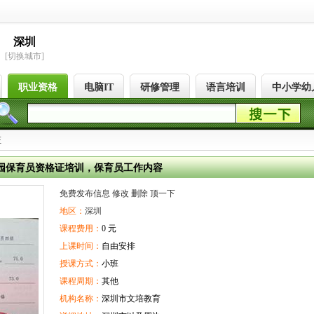
深圳
[切换城市]
职业资格
电脑IT
研修管理
语言培训
中小学幼
证
园保育员资格证培训，保育员工作内容
免费发布信息
修改
删除
顶一下
地区：
深圳
课程费用：
0 元
上课时间：
自由安排
授课方式：
小班
课程周期：
其他
机构名称：
深圳市文培教育