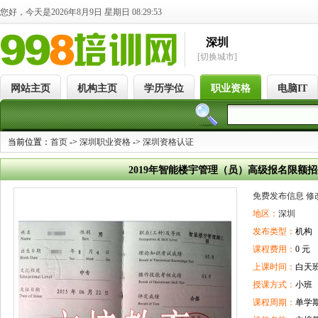
您好，今天是2026年8月9日 星期日 08:29:53
深圳
[切换城市]
网站主页
机构主页
学历学位
职业资格
电脑IT
当前位置：
首页
->
深圳职业资格
->
深圳资格认证
2019年智能楼宇管理（员）高级报名限额
免费发布信息
修
地区：
深圳
发布类型：
机构
课程费用：
0 元
上课时间：
白天
授课方式：
小班
课程周期：
单学