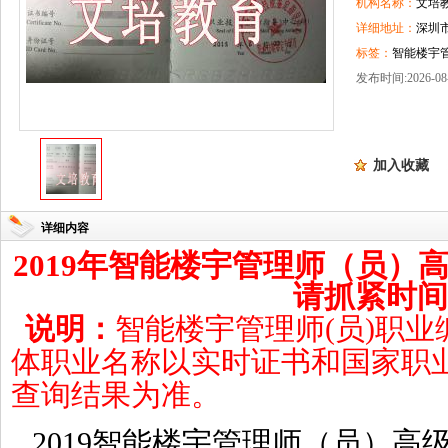
机构名称：
文培
详细地址：
深圳
标签：
智能楼宇
（员）高级证书
发布时间:2026-08-
加入收藏
详细内容
2019
年智能楼宇管理师（员）
请抓紧时间
说
明：
智能楼宇管理师
(员)职业编
体职业名称以实时证书和国家职
查询结果为准。
2019智能
楼宇管理师（员）高